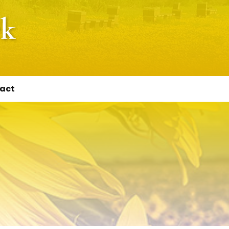
ck
act