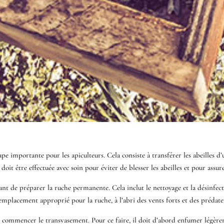
ape importante pour les apiculteurs. Cela consiste à transférer les abeilles 
t être effectuée avec soin pour éviter de blesser les abeilles et pour assure
 de préparer la ruche permanente. Cela inclut le nettoyage et la désinfection
emplacement approprié pour la ruche, à l’abri des vents forts et des prédate
 commencer le transvasement. Pour ce faire, il doit d’abord enfumer légèremen