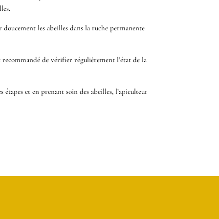
les.
couer doucement les abeilles dans la ruche permanente
 est recommandé de vérifier régulièrement l’état de la
s étapes et en prenant soin des abeilles, l’apiculteur
1