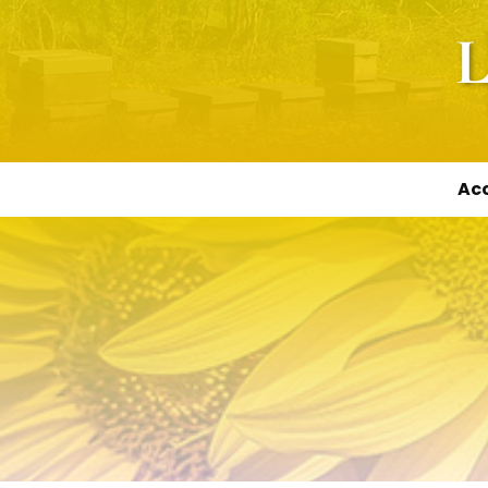
L
Acc