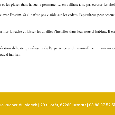
 et les placer dans la ruche permanente, en veillant à ne pas écraser les abeil
ée avec l’essaim. Si elle n’est pas visible sur les cadres, l’apiculteur peut se
fermer la ruche et laisser les abeilles s’installer dans leur nouvel habitat. Il
ation délicate qui nécessite de l’expérience et du savoir-faire. En suivant ce
nouvel habitat.
Le Rucher du Nideck | 20 r Forêt, 67280 Urmatt | 03 88 97 52 5