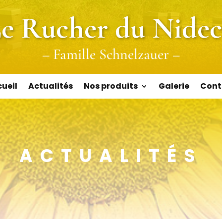
e Rucher du Nide
– Famille Schnelzauer –
ueil
Actualités
Nos produits
Galerie
Cont
ACTUALITÉS